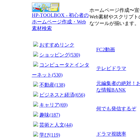
ホームページ作成〜宣
HP-TOOLBOX - 初心者の
Web素材やスクリプ
ホームページ作成・Web
なツールが揃います。
素材検索
おすすめリンク
FC2動画
ショッピング(530)
コンピュータとインタ
テレビドラマ
ーネット(530)
元編集者の絶対！
不動産(138)
な情報BANK
ビジネスと経済(656)
キャリア(69)
何でも発信するぞ
趣味(187)
芸術と人文(44)
ドラマ視聴率
学び(119)