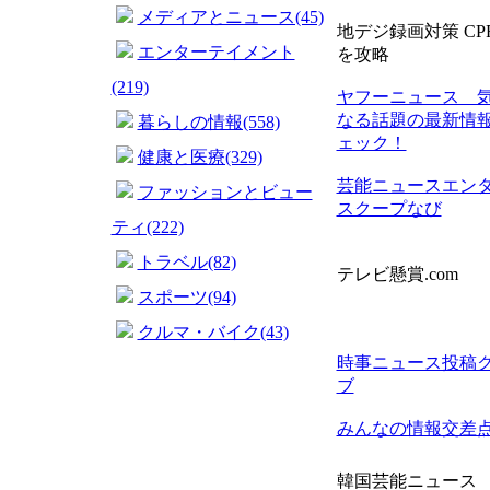
メディアとニュース(45)
地デジ録画対策 CP
エンターテイメント
を攻略
(219)
ヤフーニュース 
なる話題の最新情
暮らしの情報(558)
ェック！
健康と医療(329)
芸能ニュースエン
ファッションとビュー
スクープなび
ティ(222)
トラベル(82)
テレビ懸賞.com
スポーツ(94)
クルマ・バイク(43)
時事ニュース投稿
ブ
みんなの情報交差
韓国芸能ニュース