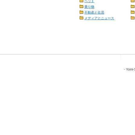
ペット
乗り物
不動産と住居
メディアとニュース
-
Yomi-